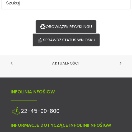
mp5@nfosigw.gov.pl
.
Informujemy ze wypłata środków w ramach
piątego naboru jest możliwa tylko do końca
OBOWIĄZEK RECYKLINGU
bieżącego roku.
SPRAWDŹ STATUS WNIOSKU
AKTUALNOŚCI
INFOLINIA NFOŚIGW
22-45-90-800
INFORMACJE DOTYCZĄCE INFOLINII NFOŚIGW