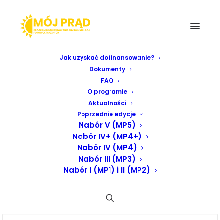
Jak uzyskać dofinansowanie?
Dokumenty
FAQ
MP5
O programie
Aktualności
Poprzednie edycje
Nabór V (MP5)
Nabór IV+ (MP4+)
Nabór IV (MP4)
Nabór III (MP3)
Wnioskodawcy , którzy złożyli wnioski w piątym
Nabór I (MP1) i II (MP2)
naborze wniosków (prefiks numeru wniosku to
MP5/) i status złożonego wniosku jest „do korekty”
proszeni są o niezwłoczne złożenie korekty
wniosku lub kontakt mailowy na adres: