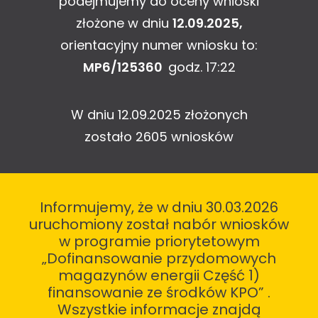
podejmujemy do oceny wnioski
złożone w dniu
12.09.2025
,
orientacyjny numer wniosku to:
MP6/125360
godz. 17:22
W dniu 12.09.2025 złożonych
zostało 2605 wniosków
Informujemy, że w dniu 30.03.2026
uruchomiony został nabór wniosków
w programie priorytetowym
„Dofinansowanie przydomowych
magazynów energii Część 1)
finansowanie ze środków KPO” .
Wszystkie informacje znajdą