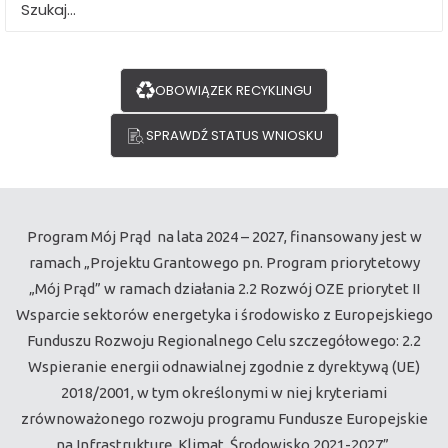
OBOWIĄZEK RECYKLINGU
PROGRAM DOFINANSOWANIA MIKROINSTALACJI PV,
SPRAWDŹ STATUS WNIOSKU
WRAZ Z MAGAZYNAMI ENERGII I MAGAZYNAMI CIEPŁA
Program Mój Prąd na lata 2024 – 2027, finansowany jest w
ramach „Projektu Grantowego pn. Program priorytetowy
„Mój Prąd” w ramach działania 2.2 Rozwój OZE priorytet II
Wsparcie sektorów energetyka i środowisko z Europejskiego
Funduszu Rozwoju Regionalnego Celu szczegółowego: 2.2
Wspieranie energii odnawialnej zgodnie z dyrektywą (UE)
2018/2001, w tym określonymi w niej kryteriami
zrównoważonego rozwoju programu Fundusze Europejskie
na Infrastrukturę, Klimat, Środowisko 2021-2027”.